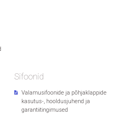
d
Sifoonid
d
Valamusifoonide ja põhjaklappide
kasutus-, hooldusjuhend ja
garantiitingimused