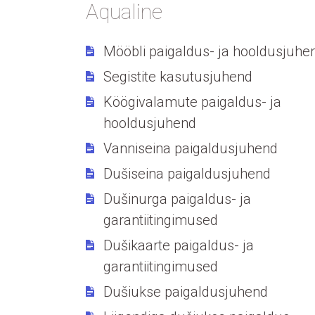
Aqualine
Mööbli paigaldus- ja hooldusjuh
Segistite kasutusjuhend
Köögivalamute paigaldus- ja
hooldusjuhend
Vanniseina paigaldusjuhend
Dušiseina paigaldusjuhend
Dušinurga paigaldus- ja
garantiitingimused
Dušikaarte paigaldus- ja
garantiitingimused
Dušiukse paigaldusjuhend