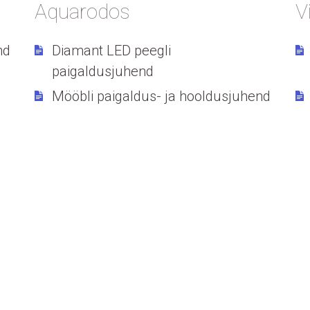
Aquarodos
V
end
Diamant LED peegli
paigaldusjuhend
Mööbli paigaldus- ja hooldusjuhend