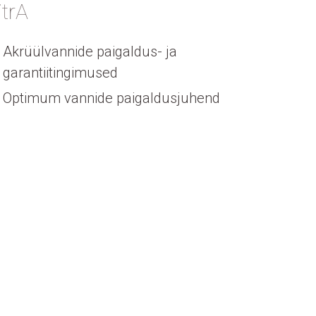
itrA
Akrüülvannide paigaldus- ja
garantiitingimused
Optimum vannide paigaldusjuhend