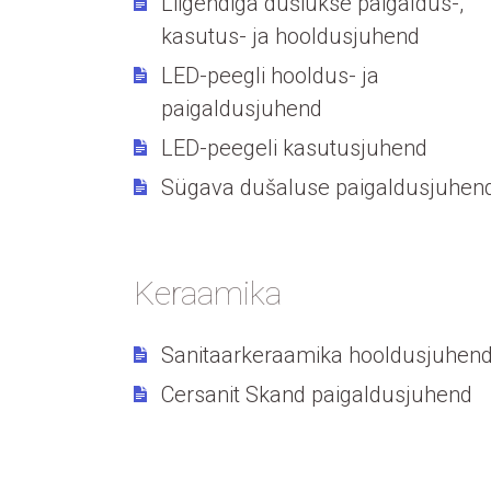
Liigendiga dušiukse paigaldus-,
kasutus- ja hooldusjuhend
LED-peegli hooldus- ja
paigaldusjuhend
LED-peegeli kasutusjuhend
Sügava dušaluse paigaldusjuhen
Keraamika
Sanitaarkeraamika hooldusjuhen
Cersanit Skand paigaldusjuhend