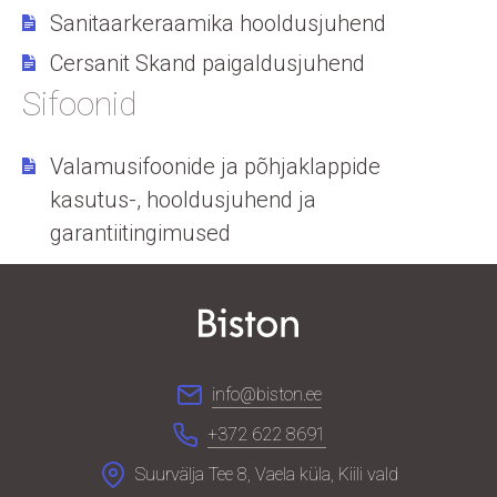
Sanitaarkeraamika hooldusjuhend
Cersanit Skand paigaldusjuhend
Sifoonid
Valamusifoonide ja põhjaklappide
kasutus-, hooldusjuhend ja
garantiitingimused
info@biston.ee
+372 622 8691
Suurvälja Tee 8, Vaela küla, Kiili vald