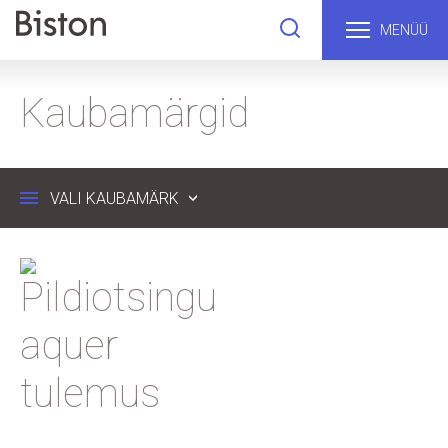
MENÜÜ
Kaubamärgid
VALI KAUBAMÄRK