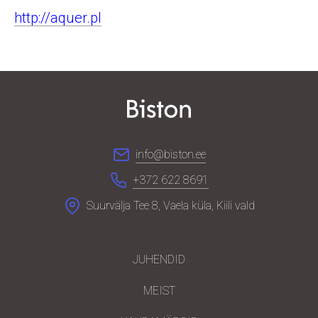
http://aquer.pl
info@biston.ee
+372 622 8691
Suurvälja Tee 8, Vaela küla, Kiili vald
JUHENDID
MEIST