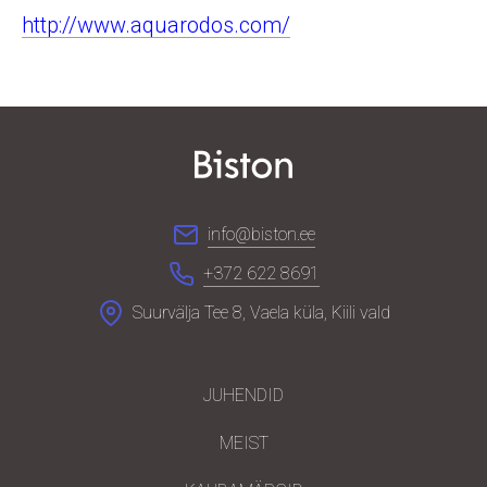
http://www.aquarodos.com/
info@biston.ee
+372 622 8691
Suurvälja Tee 8, Vaela küla, Kiili vald
JUHENDID
MEIST