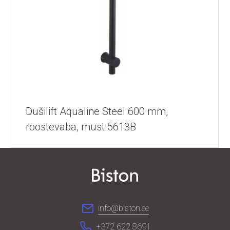
Dušilift Aqualine Steel 600 mm,
roostevaba, must 5613B
info@biston.ee
+372 622 8691