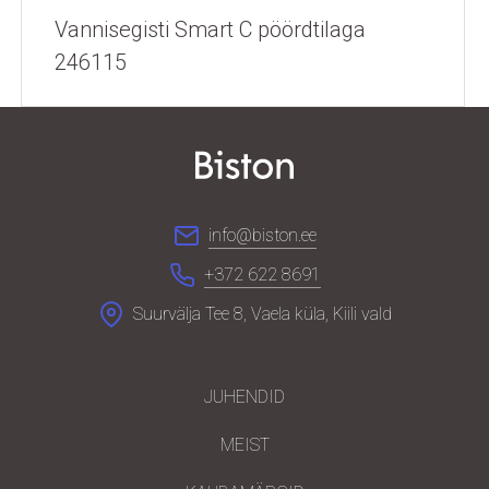
Vannisegisti Smart C pöördtilaga
246115
info@biston.ee
+372 622 8691
Suurvälja Tee 8, Vaela küla, Kiili vald
JUHENDID
MEIST