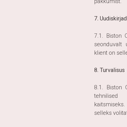
pakkumist.
7. Uudiskirja
7.1. Biston
seonduvalt 
klient on se
8. Turvalisus
8.1. Biston 
tehnilise
kaitsmiseks
selleks volita