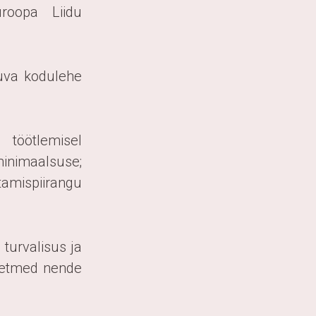
uroopa Liidu
luva kodulehe
 töötlemisel
minimaalsuse;
amispiirangu
 turvalisus ja
meetmed nende