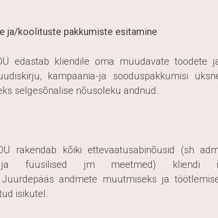
de ja/koolituste pakkumiste esitamine
 OÜ edastab kliendile oma müüdavate toodete j
uudiskirju, kampaania-ja sooduspakkumisi üksne
lleks selgesõnalise nõusoleku andnud.
OÜ rakendab kõiki ettevaatusabinõusid (sh admin
d ja füüsilised jm meetmed) kliendi is
. Juurdepääs andmete muutmiseks ja töötlemise
tud isikutel.