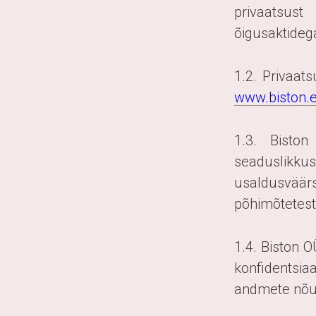
privaatsust
õigusaktideg
1.2. Privaat
www.biston.
1.3. Biston
seaduslikkus
usaldusväär
põhimõtetest
1.4. Biston O
konfidentsia
andmete nõue