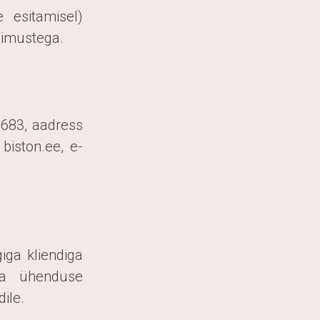
 esitamisel)
ngimustega.
7683, aadress
biston.ee, e-
ga kliendiga
aga ühenduse
ile.