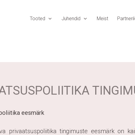
Tooted
Juhendid
Meist
Partneri
ATSUSPOLIITIKA TINGI
poliitika eesmärk
va privaatsuspoliitika tingimuste eesmärk on kait