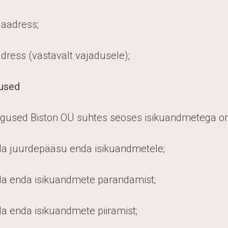
i aadress;
adress (vastavalt vajadusele);
gused
 õigused Biston OÜ suhtes seoses isikuandmetega on
eda juurdepääsu enda isikuandmetele;
eda enda isikuandmete parandamist;
da enda isikuandmete piiramist;