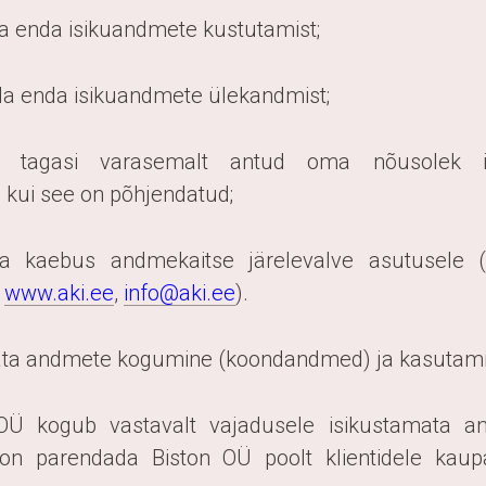
da enda isikuandmete kustutamist;
eda enda isikuandmete ülekandmist;
ta tagasi varasemalt antud oma nõusolek i
, kui see on põhjendatud;
ada kaebus andmekaitse järelevalve asutusele 
,
www.aki.ee
,
info@aki.ee
).
mata andmete kogumine (koondandmed) ja kasutam
 OÜ kogub vastavalt vajadusele isikustamata an
on parendada Biston OÜ poolt klientidele kaup