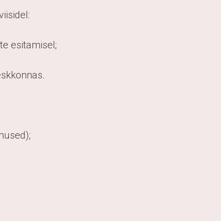
isidel:
te esitamisel;
keskkonnas.
mused);