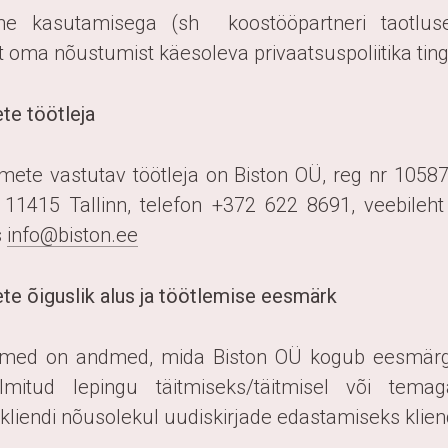
ehe kasutamisega (sh koostööpartneri taotluse
nt oma nõustumist käesoleva privaatsuspoliitika ti
te töötleja
dmete vastutav töötleja on Biston OÜ, reg nr 1058
 11415 Tallinn, telefon +372 622 8691, veebileht 
s
info@biston.ee
te õiguslik alus ja töötlemise eesmärk
ndmed on andmed, mida Biston OÜ kogub eesmärgi
õlmitud lepingu täitmiseks/täitmisel või tem
kliendi nõusolekul uudiskirjade edastamiseks kliend