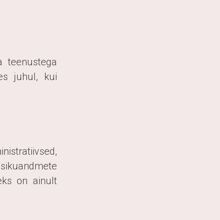
a teenustega
s juhul, kui
istratiivsed,
ikuandmete
ks on ainult