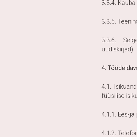
3.3.4. Kauba
3.3.5. Teeni
3.3.6. Selg
uudiskirjad).
4. Töödeldav
4.1. Isikuan
füüsilise isi
4.1.1. Ees-ja
4.1.2. Telef