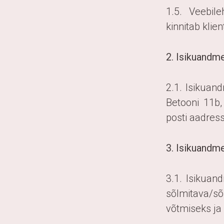
1.5. Veebil
kinnitab klie
2. Isikuandme
2.1. Isikuan
Betooni 11b,
posti aadres
3. Isikuandme
3.1. Isikua
sõlmitava/s
võtmiseks ja 