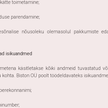
 kätte toimetamine;
nduse parendamine;
esõnalise nõusoleku olemasolul pakkumiste ed
ad isikuandmed
dmetena käsitletakse kõiki andmeid tuvastatud võ
ku kohta. Biston OÜ poolt töödeldavateks isikuandme
 perekonnanimi;
oninumber;