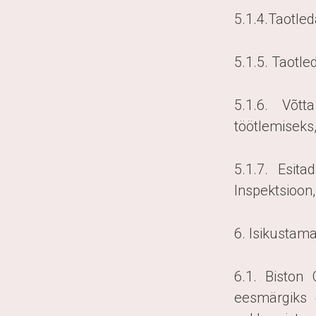
5.1.4.Taotle
5.1.5. Taotl
5.1.6. Võt
töötlemiseks
5.1.7. Esit
Inspektsioon
6. Isikusta
6.1. Biston
eesmärgiks 