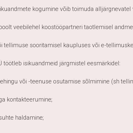
isikuandmete kogumine võib toimuda alljärgnevatel vi
 poolt veebilehel koostööpartneri taotlemisel andme
õi tellimuse sooritamisel kaupluses või e-tellimus
Ü töötleb isikuandmeid järgmistel eesmärkidel:
tehingu või -teenuse osutamise sõlmimine (sh telli
iga kontakteerumine;
isuhte haldamine;