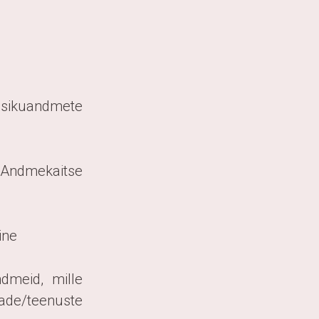
sikuandmete
(Andmekaitse
ine
dmeid, mille
ade/teenuste