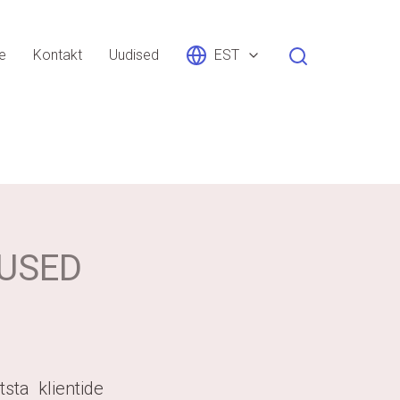
le
Kontakt
Uudised
EST
MUSED
sta klientide