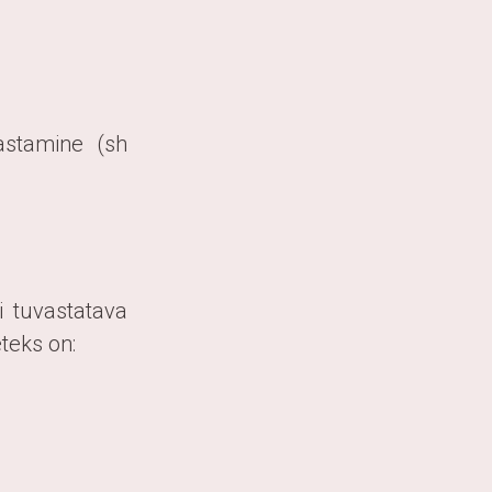
astamine (sh
i tuvastatava
teks on: