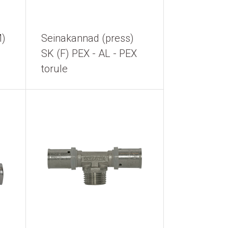
M)
Seinakannad (press)
SK (F) PEX - AL - PEX
torule