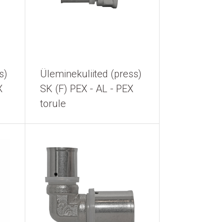
s)
Üleminekuliited (press)
X
SK (F) PEX - AL - PEX
torule