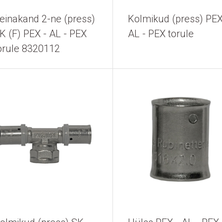
einakand 2-ne (press)
Kolmikud (press) PEX
K (F) PEX - AL - PEX
AL - PEX torule
orule 8320112