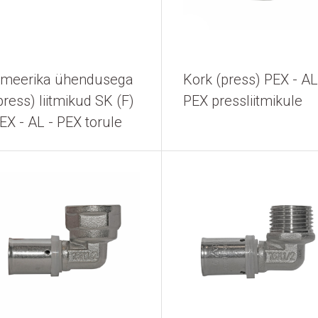
meerika ühendusega
Kork (press) PEX - AL
press) liitmikud SK (F)
PEX pressliitmikule
EX - AL - PEX torule