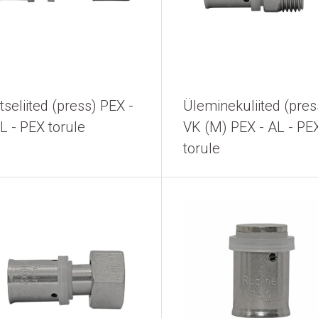
tseliited (press) PEX -
Üleminekuliited (pres
L - PEX torule
VK (M) PEX - AL - PE
torule