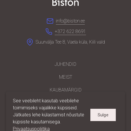
info@biston.ee
+372 622 8691
Suurvälja Tee 8, Vaela küla, Kiili vald
JUHENDID
MEIST
KAUBAMÄRGID
See veebileht kasutab veebilehe
PARTNERILE
toimimiseks vajalikke küpsiseid.
Jätkates lehe külastamist nõustute
Sulge
KONTAKT
küpsiste kasutamisega.
PRIVAATSUS
Privaatsuspoliitika