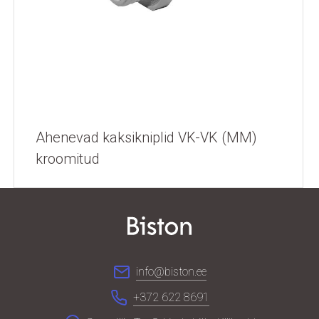
Ahenevad kaksikniplid VK-VK (MM)
kroomitud
info@biston.ee
+372 622 8691