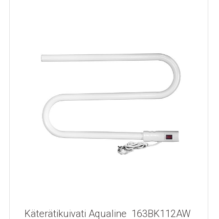
Käterätikuivati Aqualine 163BK112AW