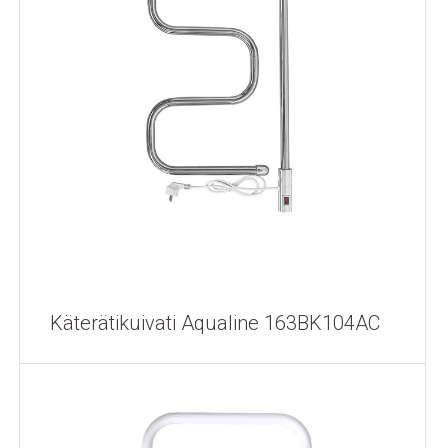
Käterätikuivati Aqualine 163BK104AC