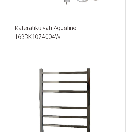
Käterätikuivati Aqualine
163BK107A004W