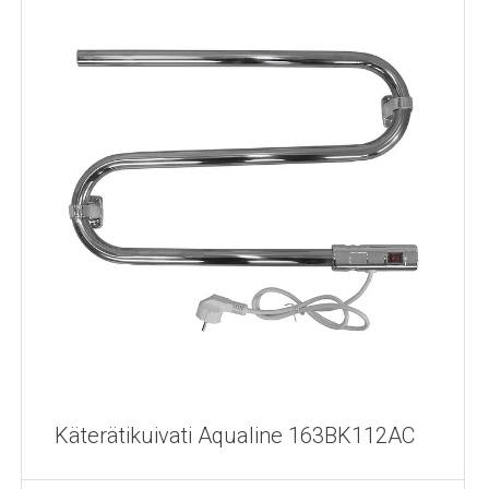
Käterätikuivati Aqualine 163BK112AC