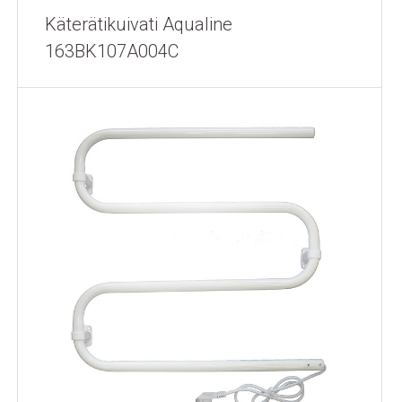
Käterätikuivati Aqualine
163BK107A004C