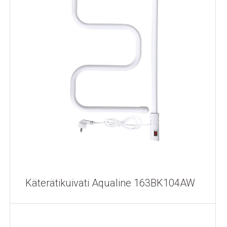
Käterätikuivati Aqualine 163BK104AW