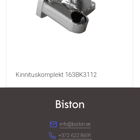
Kinnituskomplekt 163BK3112
info@biston.ee
+372 622 8691