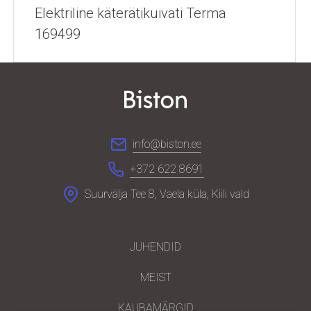
Elektriline käterätikuivati Terma
169499
info@biston.ee
+372 622 8691
Suurvälja Tee 8, Vaela küla, Kiili vald
JUHENDID
MEIST
KAUBAMÄRGID