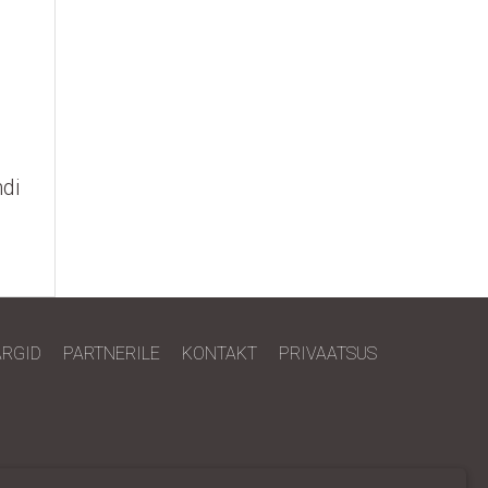
di
RGID
PARTNERILE
KONTAKT
PRIVAATSUS