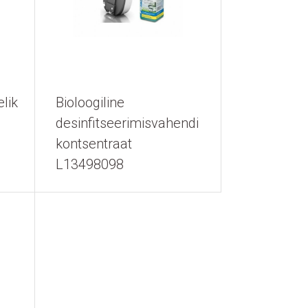
lik
Bioloogiline
desinfitseerimisvahendi
kontsentraat
L13498098