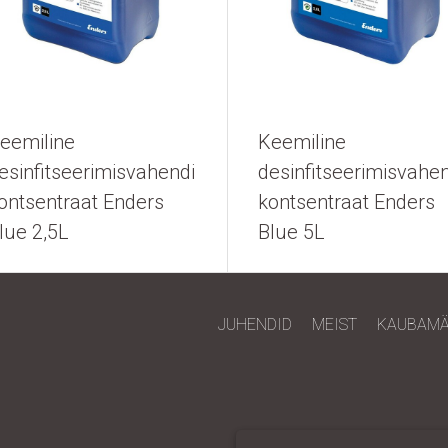
eemiline
Keemiline
esinfitseerimisvahendi
desinfitseerimisvahen
ontsentraat Enders
kontsentraat Enders
lue 2,5L
Blue 5L
JUHENDID
MEIST
KAUBAMÄ