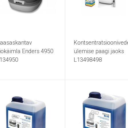
aasaskantav
Kontsentratsioonivede
iokäimla Enders 4950
ülemise paagi jaoks
134950
L13498498