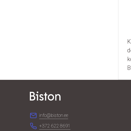
K
d
k
B
info@biston.ee
+372 622 8691